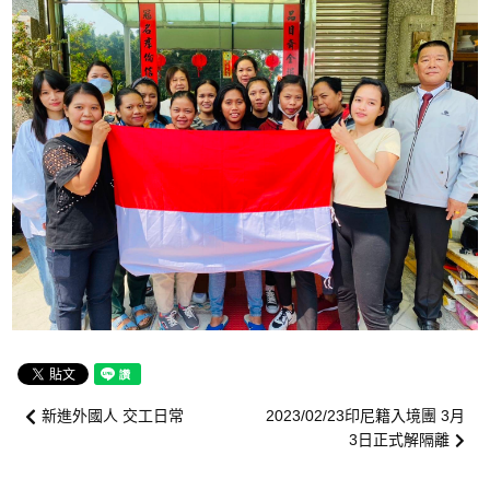
聯絡我們
農林漁牧外勞
菲律賓籍
外展農務
畜牧業
陸上魚塭養殖漁業
看護服務
活動影片
新進外國人 交工日常
2023/02/23印尼籍入境團 3月
3日正式解隔離