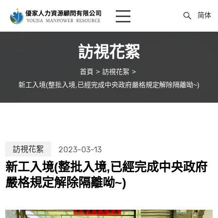
简体
首頁
訪視花絮
最新消息
首頁
訪視花絮
新工入境(整批入境,已經完成中央政府嚴格規定解除隔離呦~)
申請流程
訪視花絮
外國人工作類別
政府公告
申請流程
到宅教學
優家外勞
家庭支持系統
家庭看護工
訪視花絮
2023-03-13
線上選工
看護資訊
到宅教學服務
家庭幫傭
新工入境(整批入境,已經完成中央政府
嚴格規定解除隔離呦~)
服務案例
海外選工
表單下載
廠工營造工
印尼籍
表單下載
養護機構工
越南籍
農糧業