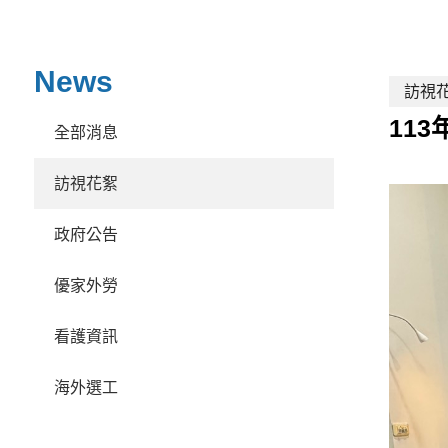
News
訪視
11
全部消息
訪視花絮
政府公告
優家外勞
看護資訊
海外選工