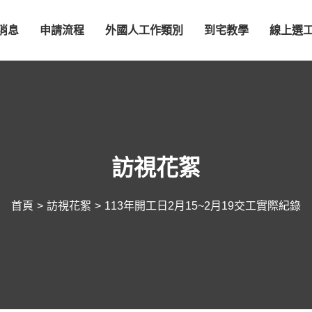
消息
申請流程
外國人工作類別
到宅教學
線上選
申請流程
家庭看護工
印尼籍
家庭支持系統
家庭幫傭
越南籍
訪視花絮
到宅教學服務
廠工營造工
菲律賓籍
表單下載
養護機構工
首頁
訪視花絮
113年開工日2月15~2月19交工實際紀錄
農林漁牧外勞