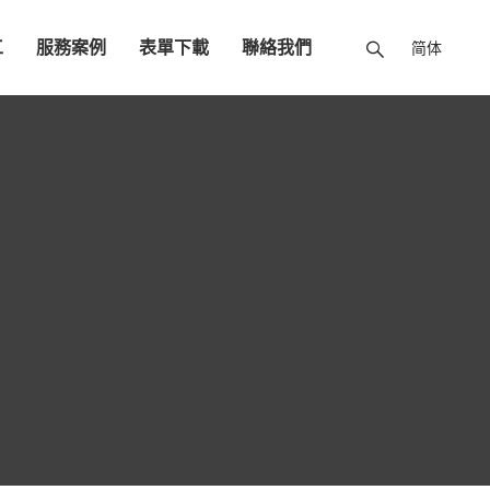
工
服務案例
表單下載
聯絡我們
简体
農糧業
外展農務
畜牧業
陸上魚塭養殖漁業
看護服務
活動影片