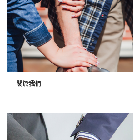
聯絡我們
農林漁牧外勞
菲律賓籍
外展農務
畜牧業
陸上魚塭養殖漁業
看護服務
活動影片
關於我們