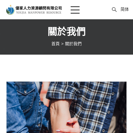
简体
首頁
關於我們
最新消息
首頁
關於我們
申請流程
訪視花絮
外國人工作類別
政府公告
申請流程
到宅教學
優家外勞
家庭支持系統
家庭看護工
線上選工
看護資訊
到宅教學服務
家庭幫傭
服務案例
海外選工
表單下載
廠工營造工
印尼籍
表單下載
養護機構工
越南籍
農糧業